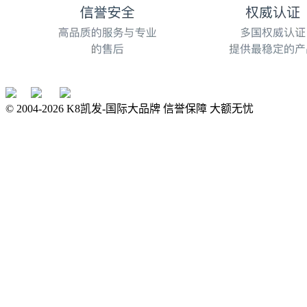
© 2004-
2026
K8凯发-国际大品牌 信誉保障 大额无忧