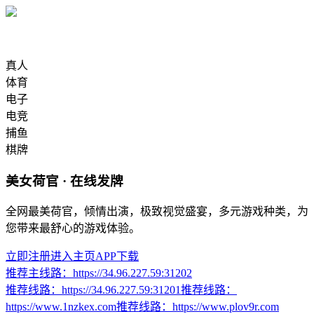
真人
体育
电子
电竞
捕鱼
棋牌
美女荷官 · 在线发牌
全网最美荷官，倾情出演，极致视觉盛宴，多元游戏种类，为
您带来最舒心的游戏体验。
立即注册
进入主页
APP下载
推荐主线路：
https://34.96.227.59:31202
推荐线路：
https://34.96.227.59:31201
推荐线路：
https://www.1nzkex.com
推荐线路：
https://www.plov9r.com